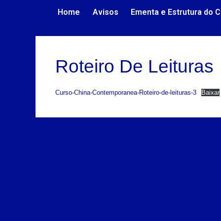
Home
Avisos
Ementa e Estrutura do 
Roteiro De Leituras
Curso-China-Contemporanea-Roteiro-de-leituras-3
Baixar